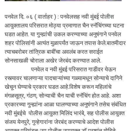
पनवेल दि. ०६ ( वार्ताहर ) : पनवेलसह नवी मुंबई पोलीस
आयुक्तालय परिसरात मोठ्या प्रमाणात चैन स्नॅचिंगच्या घटना
घडत आहेत. या गुन्ह्यांची उकल करण्याच्या अनुषंगाने पनवेल
शहर पोलिसांनी अत्यंत मुळापर्यंत जाऊन तपास केले.बातमीदार
त्याचबरोबर तांत्रिक बाबींचा अवलंब करत सराईत
सोनसाखळी चोराला अखेर जेरबंद करण्यात आले.
पनवेल व नवी मुंबई परिसरात गाडीवर येऊन
रस्त्यावर चालणाऱ्या पादचाऱ्यांच्या गळ्यामधून सोन्याचे दागिने
खेचून घेण्याचे प्रकार घडत आहे.विशेष करून महिलांचे
मंगळसूत्र, गंठण, सोन्याची चैन याची स्नॅचिंग होत आहे. अशा
प्रकारच्या गुन्ह्यांना आळा घालण्याच्या अनुषंगाने तसेच संबंधित
नवी मुंबईचे पोलीस आयुक्त मिलिंद भारंबे, सह पोलीस आयुक्त
संजय येनपुरे, गुन्हेगारांना जेरबंद करण्याचे आदेश पोलीस
आयुक्त परिमंडळ-उप पोलीस उपायुक्त डॉ प्रशांत मोहिते