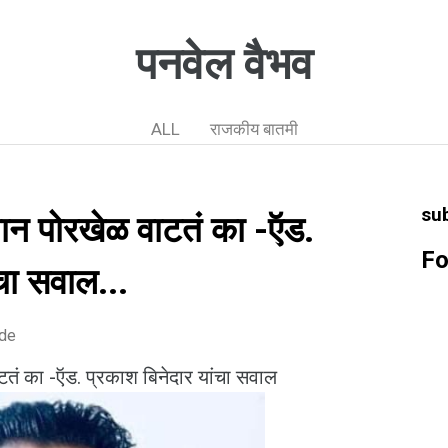
पनवेल वैभव
ALL
राजकीय बातमी
su
िधान पोरखेळ वाटतं का -ऍड.
Fo
चा सवाल...
ode
ाटतं का -ऍड. प्रकाश बिनेदार यांचा सवाल