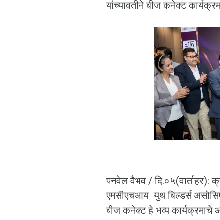
यांच्यावतीने बीज कनेक्ट कार्यक
पनवेल वैभव / दि.०५(वार्ताहर):
एमसीएचआय युथ बिल्डर्स असोसिएशन या
बीज कनेक्ट हे भव्य कार्यक्रमाच