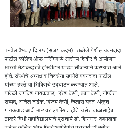
पनवेल वैभव / दि.१५ (संजय कदम) : तळोजे येथील बबनदादा
पाटील कॉलेज ऑफ नर्सिंगमध्ये आरोग्य शिबीर चे आयोजन
भारती मेडीकव्हरचे हॉस्पीटल यांच्या सौजन्याने करण्यात आले
होते. संस्थेचे अध्यक्ष व शिवसेना उपनेते बबनदादा पाटील
यांच्या हस्ते या शिबिराचे उद्घाटन करण्यात आले.
यावेळी जगदिश गायकवाड, हरेश केणी, बबन केणी, नोफील
सय्यद, अनिल नाईक, विजय केणी, कैलास घरत, अंकुश
गायकवाड आदी मान्यवर उपस्थित होते. तसेच बाळासाहेब
ठाकरे विधी महाविद्यालयाचे प्राचार्य डॉ. शिनगारे, बबनदादा
पारील कॉलेज ऑफ फिजीओथेरेपीचे प्राचार्य डॉ मनोज