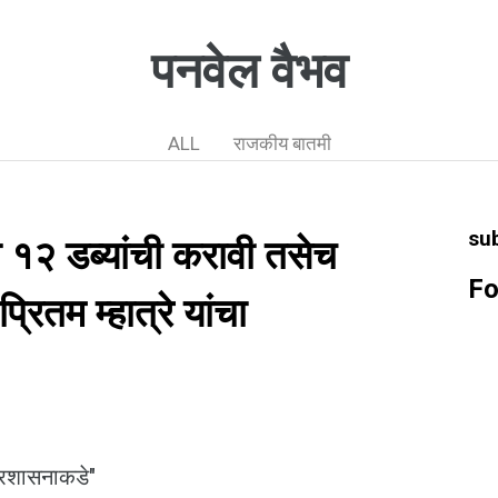
पनवेल वैभव
ALL
राजकीय बातमी
su
२ डब्यांची करावी तसेच
Fo
्रितम म्हात्रे यांचा
 प्रशासनाकडे"