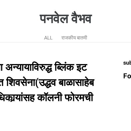
पनवेल वैभव
ALL
राजकीय बातमी
su
या अन्यायाविरुद्ध ब्लिंक इट
Fo
त शिवसेना(उद्धव बाळासाहेब
ाधिकार्‍यांसह कॉलनी फोरमची