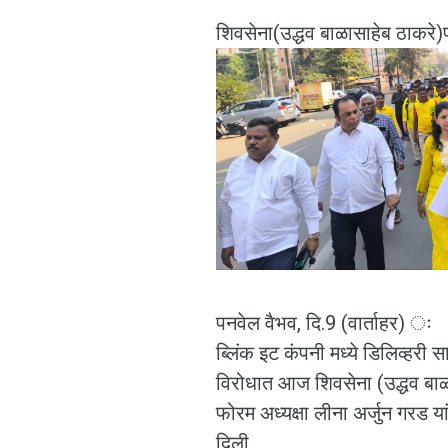
शिवसेना(उद्धव बाळासाहेब ठाकरे)प
पनवेल वैभव, दि.9 (वार्ताहर) 
ब्लिंक इट कंपनी मध्ये डिलिव्हरी स
विरोधात आज शिवसेना (उद्धव बाळ
फोरम अध्यक्षा लीना अर्जुन गरड या
दिली.