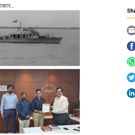
ाकार...
Sha