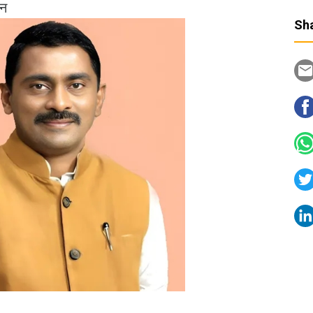
हन
Sha