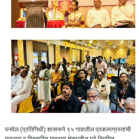
पनवेल (प्रतिनिधी) शासनाने ९५ गावातील प्रकल्पग्रस्तांची
गावठाण व विस्तारित गावठाण क्षेत्रातील घरे नियमित