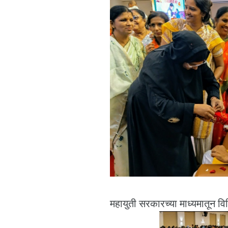
महायुती सरकारच्या माध्यमातून 