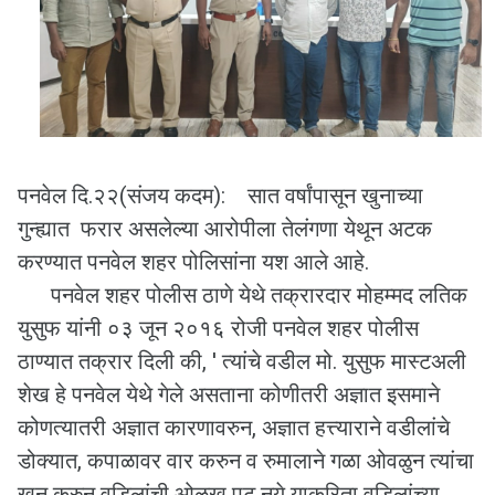
पनवेल दि.२२(संजय कदम): सात वर्षांपासून खुनाच्या
गुन्ह्यात फरार असलेल्या आरोपीला तेलंगणा येथून अटक
करण्यात पनवेल शहर पोलिसांना यश आले आहे.
पनवेल शहर पोलीस ठाणे येथे तक्रारदार मोहम्मद लतिक
युसुफ यांनी ०३ जून २०१६ रोजी पनवेल शहर पोलीस
ठाण्यात तक्रार दिली की, ' त्यांचे वडील मो. युसुफ मास्टअली
शेख हे पनवेल येथे गेले असताना कोणीतरी अज्ञात इसमाने
कोणत्यातरी अज्ञात कारणावरुन, अज्ञात हत्त्याराने वडीलांचे
डोक्यात, कपाळावर वार करुन व रुमालाने गळा ओवळुन त्यांचा
खुन करुन वडिलांची ओळख पटु नये याकरिता वडिलांच्या