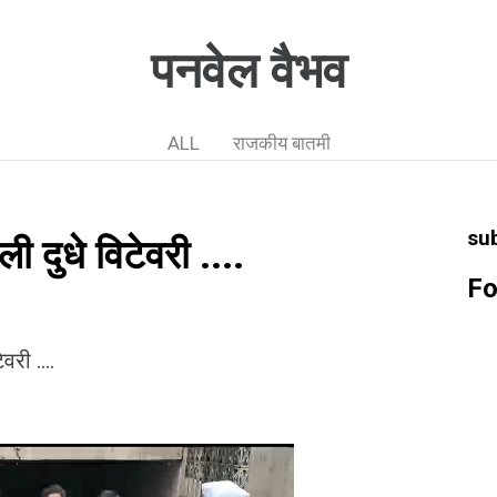
पनवेल वैभव
ALL
राजकीय बातमी
su
ी दुधे विटेवरी ....
Fo
री ....