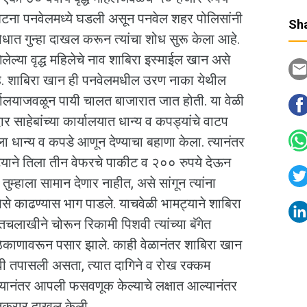
ी घटना पनवेलमध्ये घडली असून पनवेल शहर पोलिसांनी
Sha
धात गुन्हा दाखल करून त्यांचा शोध सुरू केला आहे.
 वृद्ध महिलेचे नाव शाबिरा इस्माईल खान असे
हे. शाबिरा खान ही पनवेलमधील उरण नाका येथील
र्यालयाजवळून पायी चालत बाजारात जात होती. या वेळी
साहेबांच्या कार्यालयात धान्य व कपड्यांचे वाटप
ला धान्य व कपडे आणून देण्याचा बहाणा केला. त्यानंतर
मट्याने तिला तीन वेफरचे पाकीट व २०० रुपये देऊन
 तुम्हाला सामान देणार नाहीत, असे सांगून त्यांना
पैसे काढण्यास भाग पाडले. याचवेळी भामट्याने शाबिरा
चलाखीने चोरून रिकामी पिशवी त्यांच्या बॅगेत
ा ठिकाणावरून पसार झाले. काही वेळानंतर शाबिरा खान
पिशवी तपासली असता, त्यात दागिने व रोख रक्कम
 त्यानंतर आपली फसवणूक केल्याचे लक्षात आल्यानंतर
तक्रार दाखल केली.