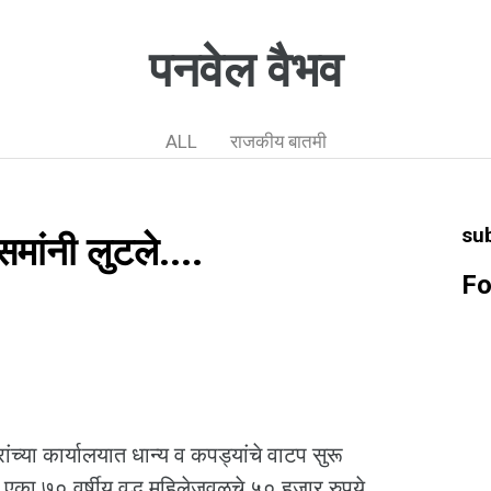
पनवेल वैभव
ALL
राजकीय बातमी
su
समांनी लुटले....
Fo
.
ांच्या कार्यालयात धान्य व कपड्यांचे वाटप सुरू
 एका ७० वर्षीय वृद्ध महिलेजवळचे ५० हजार रुपये