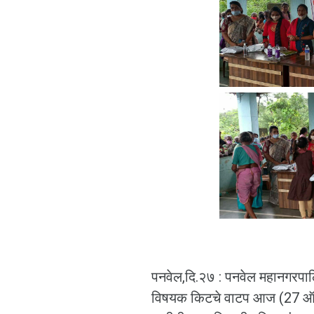
पनवेल,दि.२७ : पनवेल महानगरपाल
विषयक किटचे वाटप आज (27 ऑग