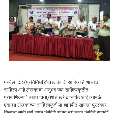
पनवेल दि.८(प्रतिनिधी):"वास्तववादी साहित्य हे शास्वत
साहित्य आहे.लेखकाचा अनुभव ज्या साहित्यकृतीत
प्रामाणिकपणे व्यक्त होतो,तेथेच खरे ज्ञानपीठ आहे.त्यामुळे
एखाद्या लेखकाच्या साहित्यकृतीला ज्ञानपीठ सारखा पुरस्कार
मिळाला नाही,तरी त्याने लिहिणे थांबवू नये.सतत लिहिते राहावे."