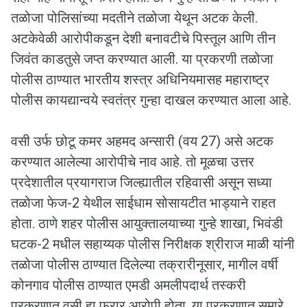
तळोजा पोलिसांच्या मदतीने तळोजा येथून अटक केली.
अटकेवेळी आरोपीकडून देशी बनावटीचे पिस्तूल आणि तीन
जिवंत काडतुसे जप्त करण्यात आली. या प्रकरणी तळोजा
पोलीस ठाण्यात भारतीय शस्त्र अधिनियमासह महाराष्ट्र
पोलीस कायद्यान्वये स्वतंत्र गुन्हा दाखल करण्यात आला आहे.
वसी उर्फ छोटू कमर अहमद अन्सारी (वय 27) असे अटक
करण्यात आलेल्या आरोपीचे नाव आहे. तो मूळचा उत्तर
प्रदेशातील प्रयागराज जिल्ह्यातील रहिवासी असून सध्या
तळोजा फेज-2 येथील साईधाम सोसायटीत भाड्याने राहत
होता. ठाणे शहर पोलीस आयुक्तालयाच्या गुन्हे शाखा, भिवंडी
घटक-2 मधील सहाय्यक पोलीस निरीक्षक श्रीराज माळी यांनी
तळोजा पोलीस ठाण्यात दिलेल्या तक्रारीनूसार, मागील वर्षी
कोनगाव पोलीस ठाण्यात एमडी अमलीपदार्थ तस्करी
प्रकरणात वसी हा फरार आरोपी होता. या प्रकरणात सुमारे